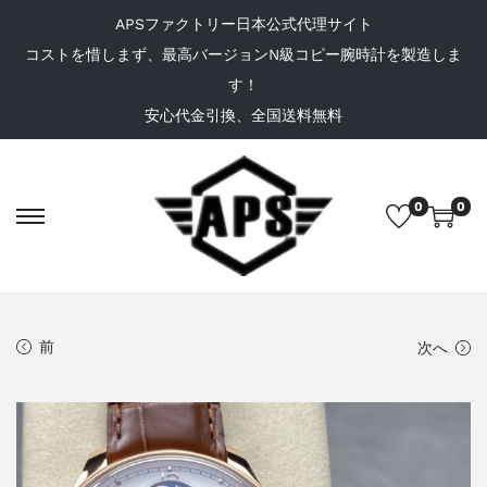
APSファクトリー日本公式代理サイト
コストを惜しまず、最高バージョンN級コピー腕時計を製造しま
す！
安心代金引換、全国送料無料
0
0
前
次へ