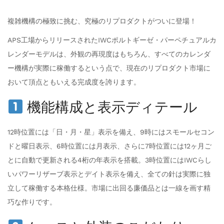
複雑機構の極致に挑む、究極のリプロダクトがついに登場！
APS工場からリリースされたIWCポルトギーゼ・パーペチュアルカ
レンダーモデルは、外観の再現度はもちろん、すべてのカレンダ
ー機構が実際に稼働するという点で、現在のリプロダクト市場に
おいて頂点ともいえる完成度を誇ります。
機能構成と表示ディテール
12時位置には「日・月・星」表示を備え、9時にはスモールセコン
ドと曜日表示、6時位置には月表示、さらに7時位置には12ヶ月ご
とに自動で更新される4桁の年表示を搭載。3時位置にはIWCらし
いパワーリザーブ表示とデイト表示を備え、全ての針は実際に独
立して稼働する本格仕様。市場に出回る廉価品とは一線を画す精
巧な作りです。