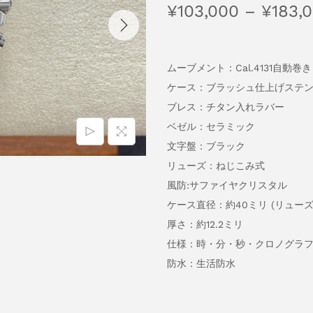
¥
103,000
–
¥
183,
ムーブメント：Cal.4131自動巻き
ケース：ブラッシュ仕上げステ
ブレス：チタン入れラバー
ベゼル：セラミック
文字盤：ブラック
リューズ：ねじこみ式
風防:サファイヤクリスタル
ケース直径：約40ミリ (リューズ
厚さ：約12.2ミリ
仕様：時・分・秒・クロノグラ
防水：生活防水