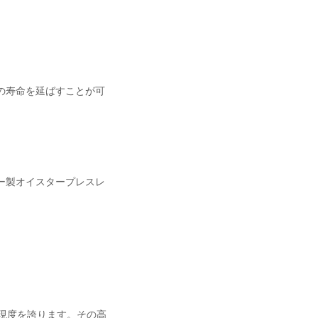
の寿命を延ばすことが可
ー製オイスタープレスレ
現度を誇ります。その高