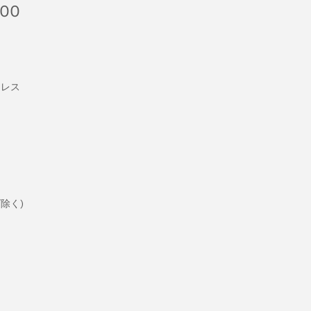
000
ンレス
除く)
フ