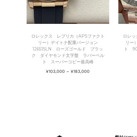
ロレックス レプリカ（APSファクト
ロレッ
リー）デイトナ配重バージョン
リー）
126515LN ローズゴールド ブラッ
ト 9
ク ダイヤモンド文字盤 ラバーベル
ト スーパーコピー最高峰
¥
103,000
–
¥
183,000
オプションを選択
Add to Wishlist