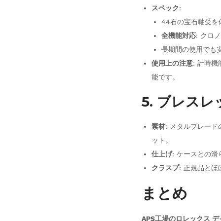
スペック
:
44石の宝石軸受を備
全機能対応
: ク
長期間の使用でも
使用上の注意
: 計時
能です。
5. ブレスレ
素材
: メタルブレー
ット。
仕上げ
: ケースとの
クラスプ
: 正規品と
まとめ
APS工場のロレックス 