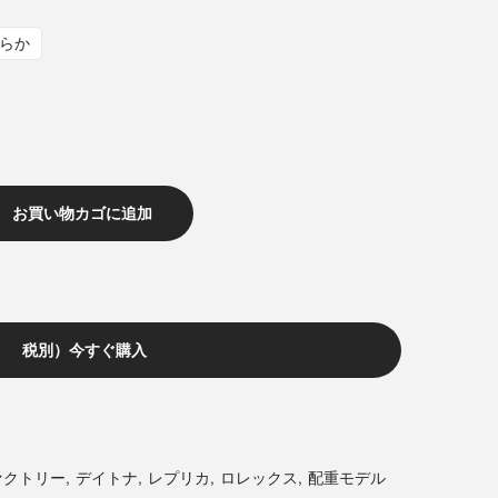
らか
お買い物カゴに追加
税別）今すぐ購入
ァクトリー
,
デイトナ
,
レプリカ
,
ロレックス
,
配重モデル