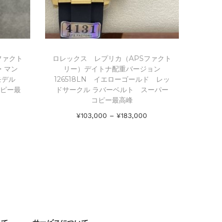
ファクト
ロレックス レプリカ（APSファクト
ル・マン
リー）デイトナ配重バージョン
念モデル
126518LN イエローゴールド レッ
コピー最
ドサークル ラバーベルト スーパー
コピー最高峰
¥
103,000
–
¥
183,000
オプションを選択
Add to Wishlist