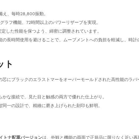
え、毎時28,800振動。
ロノグラフ機能、72時間以上のパワーリザーブを実現。
安定した性能を保つよう、綿密に調整されています。
機能の長時間使用を避けることで、ムーブメントへの負担を軽減し、時計
ット
ドの芯にブラックのエラストマーをオーバーモールドされた高性能のラバ
滑らかな接続で、見た目と触感の両方で優れた仕上がり。
ほぼ同一の設計で、精緻に磨き上げられた刻印も鮮明。
デイトナ配重バージョン
は、外観と機能の両面で正規品に限りなく近い再