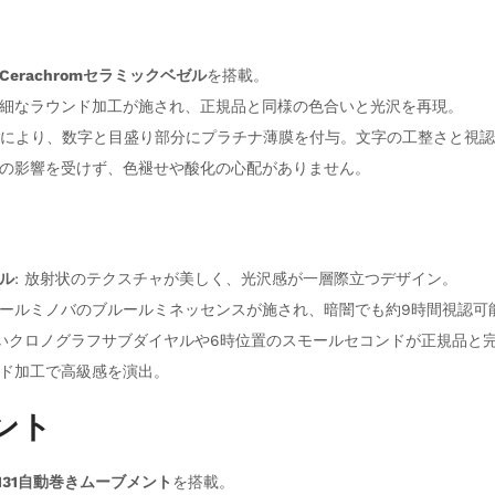
Cerachromセラミックベゼル
を搭載。
細なラウンド加工が施され、正規品と同様の色合いと光沢を再現。
により、数字と目盛り部分にプラチナ薄膜を付与。文字の工整さと視認
の影響を受けず、色褪せや酸化の心配がありません。
ル
: 放射状のテクスチャが美しく、光沢感が一層際立つデザイン。
ールミノバのブルールミネッセンスが施され、暗闇でも約9時間視認可
白いクロノグラフサブダイヤルや6時位置のスモールセコンドが正規品と
ド加工で高級感を演出。
メント
4131自動巻きムーブメント
を搭載。