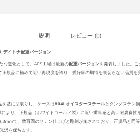
説明
レビュー (0)
ス デイトナ配重バージョン
たな進化として、APS工場は最新の
配重バージョン
を発表しました。こ
て正規品に極めて近い再現度を誇り、愛好家の期待を裏切らない品質を
規品を基に型取りし、ケースは
904Lオイスタースチール
とタングステン鋼
成により、正規品（ホワイトゴールド製）に近い重量感と高い耐腐食性
.2～12.3mmで、数百回のサテン仕上げと彫刻が施されており、正規品と
光沢を保ちます。