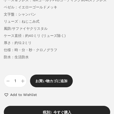
ケース＆ブレス：18KゴールドPVDコーティング904lステンレス
ベゼル：イエローゴールドメッキ
文字盤：シャンパン
リューズ：ねじこみ式
風防:サファイヤクリスタル
ケース直径：約40ミリ (リューズ除く)
厚さ：約12.2ミリ
仕様：時・分・秒・クロノグラフ
防水：生活防水
お買い物カゴに追加
Add to Wishlist
税別）今すぐ購入