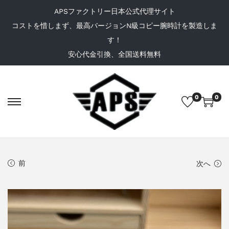
APSファクトリー日本公式代理サイト
コストを惜しまず、最高バージョンN級コピー腕時計を製造しま
す！
安心代金引換、全国送料無料
0
0
前
次へ