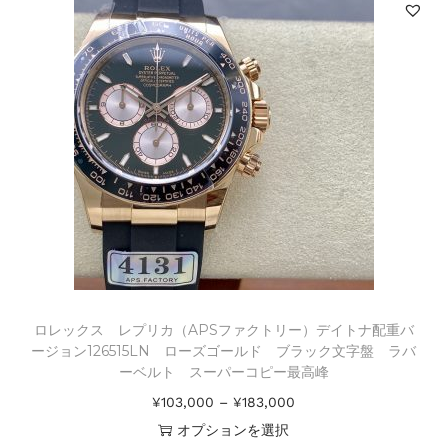
ロレックス レプリカ（APSファクトリー）デイトナ配重バ
ージョン126515LN ローズゴールド ブラック文字盤 ラバ
ーベルト スーパーコピー最高峰
¥
103,000
–
¥
183,000
オプションを選択