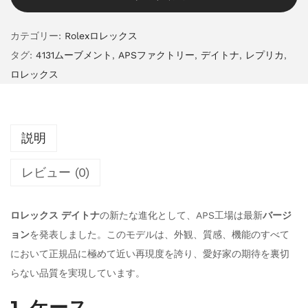
カテゴリー:
Rolexロレックス
タグ:
4131ムーブメント
,
APSファクトリー
,
デイトナ
,
レプリカ
,
ロレックス
説明
レビュー (0)
ロレックス デイトナ
の新たな進化として、APS工場は最新
バージ
ョン
を発表しました。このモデルは、外観、質感、機能のすべて
において正規品に極めて近い再現度を誇り、愛好家の期待を裏切
らない品質を実現しています。
1. ケース