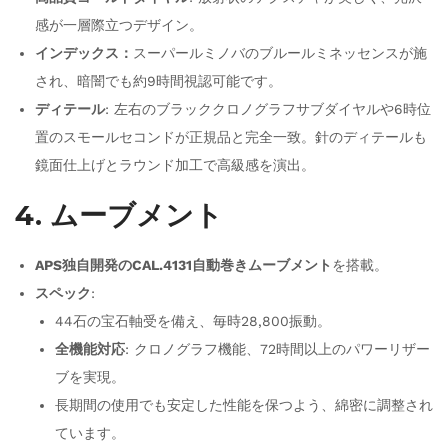
感が一層際立つデザイン。
インデックス：
スーパールミノバのブルールミネッセンスが施
され、暗闇でも約9時間視認可能です。
ディテール
: 左右のブラッククロノグラフサブダイヤルや6時位
置のスモールセコンドが正規品と完全一致。針のディテールも
鏡面仕上げとラウンド加工で高級感を演出。
4. ムーブメント
APS独自開発のCAL.4131自動巻きムーブメント
を搭載。
スペック
:
44石の宝石軸受を備え、毎時28,800振動。
全機能対応
: クロノグラフ機能、72時間以上のパワーリザー
ブを実現。
長期間の使用でも安定した性能を保つよう、綿密に調整され
ています。