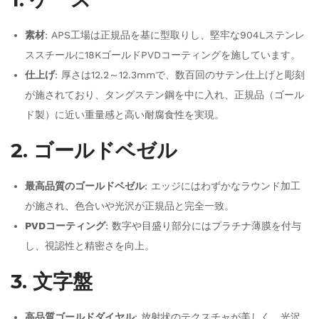
素材
: APS工場は正規品を基に型取りし、堅牢な904Lステンレ
ススチールに18KゴールドPVDコーティングを施しています。
仕上げ
: 厚さは12.2～12.3mmで、数百回のサテン仕上げと彫刻
が施されており、タングステン鋼を中に入れ、正規品（ゴール
ド製）に近い重量感と高い耐腐食性を実現。
2. ゴールドベゼル
最高品質のゴールドベゼル
: エッジにはわずかなラウンド加工
が施され、色合いや光沢が正規品と完全一致。
PVDコーティング
: 数字や目盛り部分にはプラチナ薄膜を付与
し、視認性と精密さを向上。
3. 文字盤
高品質ゴールドダイヤル
: 放射状のテクスチャが美しく、光沢