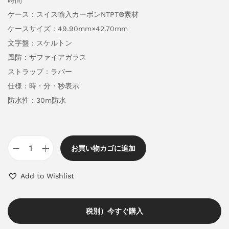
時間
ケース：スイス輸入カーボンNTPT®素材
ケースサイズ：49.90mm×42.70mm
文字盤：スケルトン
風防：サファイアガラス
ストラップ：ラバー
仕様：時・分・秒表示
防水性：30m防水
お買い物カゴに追加
Add to Wishlist
税別）今すぐ購入