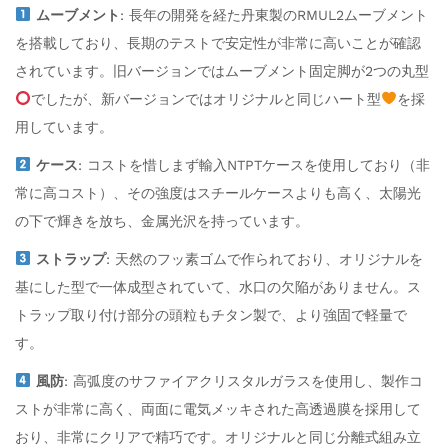
ムーブメント
: 長年の開発を経た丹東製のRMUL2ムーブメント
を搭載しており、長期のテストで安定性が非常に高いことが確認
されています。旧バージョンではムーブメント固定脚が2つの丸型
でしたが、新バージョンではオリジナルと同じハート型
を採
用しています。
ケース
: コストを惜しまず輸入NTPTケースを使用しており（非
常に高コスト）、その強度はスチールケースよりも高く、太陽光
の下で輝きを放ち、金属光沢を持っています。
ストラップ
: 天然のフッ素ゴムで作られており、オリジナルを
基にした型で一体成型されていて、水口の欠陥がありません。ス
トラップ取り付け部分の頭粒もチタン製で、より強固で軽量で
す。
風防
: 高弧度のサファイアクリスタルガラスを使用し、製作コ
ストが非常に高く、両面に電気メッキされた高透過膜を採用して
おり、非常にクリアで精巧です。オリジナルと同じ分離式組み立