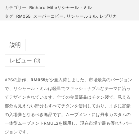
カテゴリー:
Richard Milleリシャール・ミル
タグ:
RM055
,
スーパーコピー
,
リシャールミル
,
レプリカ
説明
レビュー (0)
APSの新作、
RM055
が少量入荷しました。市場最高のバージョン
で、リシャール・ミルは軽量でファッショナブルなテーマに沿っ
てデザインされています。全ての金属部品はチタン製で、見える
部分も見えない部分もすべてチタンを使用しており、まさに富豪
の入場券となるべき逸品です。ムーブメントには丹東カスタムの
一体型ムーブメントRMUL2を採用し、現在市場で最も優れたバー
ジョンです。