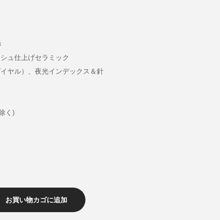
き
ッシュ仕上げセラミック
ダイヤル）、夜光インデックス＆針
除く)
お買い物カゴに追加