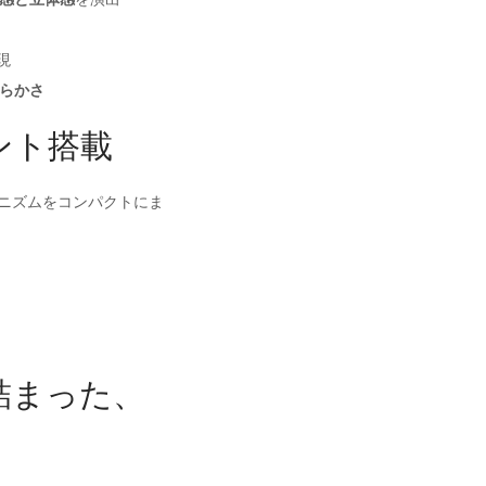
現
らかさ
ント搭載
ニズムをコンパクトにま
詰まった、