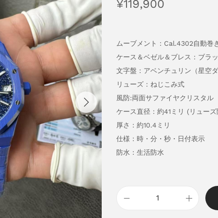
¥
119,900
ムーブメント：Cal.4302自動巻
ケース＆ベゼル＆ブレス：ブラ
文字盤：アベンチュリン（星空
リューズ：ねじこみ式
風防:両面サファイヤクリスタル
ケース直径：約41ミリ (リューズ
厚さ：約10.4ミリ
仕様：時・分・秒・日付表示
防水：生活防水