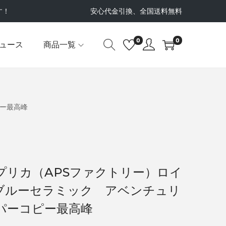
す！
安心代金引換、全国送料無料
0
0
ュース
商品一覧
ピー最高峰
プリカ（APSファクトリー）ロイ
0ブルーセラミック アベンチュリ
パーコピー最高峰