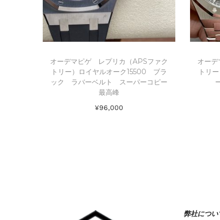
オーデマピゲ レプリカ（APSファク
オーデ
トリー）ロイヤルオーク15500 ブラ
トリー
ック ラバーベルト スーパーコピー
最高峰
¥
96,000
お買い物カゴに追加
Add to Wishlist
弊社につい