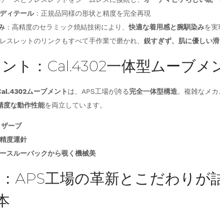
ディテール
：正規品同様の形状と精度を完全再現
み
：高精度のセラミック焼結技術により、
快適な着用感と腕馴染み
を実
レスレットのリンクもすべて手作業で磨かれ、
鋭すぎず、肌に優しい滑
ント：Cal.4302一体型ムーブメ
Cal.4302ムーブメント
は、APS工場が誇る
完全一体型構造
。複雑なメカ
精度な動作性能
を両立しています。
リザーブ
精度運針
ースルーバックから覗く機械美
：APS工場の革新とこだわりが
本