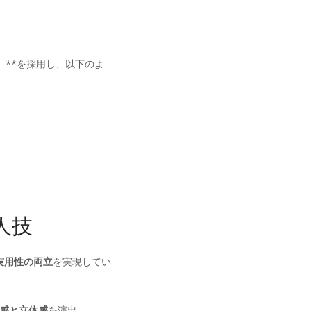
）**を採用し、以下のよ
人技
実用性の両立
を実現してい
感と立体感
を演出