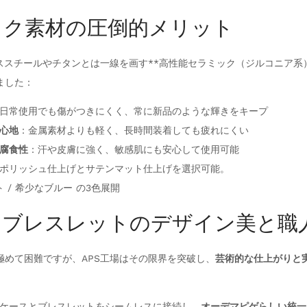
ク素材の圧倒的メリット
ススチールやチタンとは一線を画す**高性能セラミック（ジルコニア系
ました：
日常使用でも傷がつきにくく、常に新品のような輝きをキープ
心地
：金属素材よりも軽く、長時間装着しても疲れにくい
腐食性
：汗や皮膚に強く、敏感肌にも安心して使用可能
ポリッシュ仕上げとサテンマット仕上げを選択可能。
ト / 希少なブルー の3色展開
ブレスレットのデザイン美と職
極めて困難ですが、APS工場はその限界を突破し、
芸術的な仕上がりと
ケースとブレスレットをシームレスに接続し、
オーデマピゲらしい統一