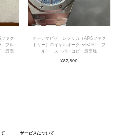
Sファク
オーデマピゲ レプリカ（APSファク
0 ブル
トリー）ロイヤルオーク15450ST ブ
ピー最高
ルー スーパーコピー最高峰
¥
82,800
お買い物カゴに追加
Add to Wishlist
て
サービスについて