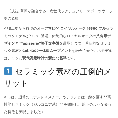
──伝統と革新が融合する、次世代ラグジュアリースポーツウォッ
チの象徴
APS工場から待望の
オーデマピゲ ロイヤルオーク 15500 フルセラ
ミックモデル
がついに登場。伝統的なロイヤルオークの
八角形デ
ザインと“Tapisserie”格子文字盤
を継承しつつ、革新的な
セラミ
ック素材
と
Cal.4302一体型ムーブメント
を融合させたこのモデル
は、まさに
現代高級時計の新たな基準
です。
セラミック素材の圧倒的メ
リット
APSは、通常のステンレススチールやチタンとは一線を画す**高
性能セラミック（ジルコニア系）**を採用し、以下のような優れ
た特徴を実現しました：