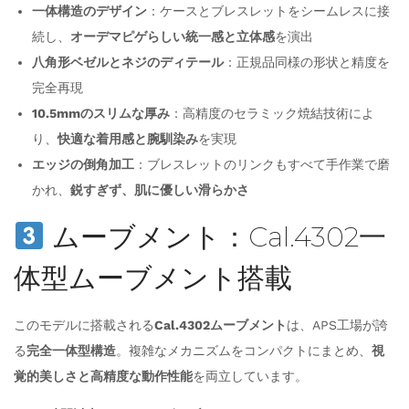
一体構造のデザイン
：ケースとブレスレットをシームレスに接
続し、
オーデマピゲらしい統一感と立体感
を演出
八角形ベゼルとネジのディテール
：正規品同様の形状と精度を
完全再現
10.5mmのスリムな厚み
：高精度のセラミック焼結技術によ
り、
快適な着用感と腕馴染み
を実現
エッジの倒角加工
：ブレスレットのリンクもすべて手作業で磨
かれ、
鋭すぎず、肌に優しい滑らかさ
ムーブメント：Cal.4302一
体型ムーブメント搭載
このモデルに搭載される
Cal.4302ムーブメント
は、APS工場が誇
る
完全一体型構造
。複雑なメカニズムをコンパクトにまとめ、
視
覚的美しさと高精度な動作性能
を両立しています。