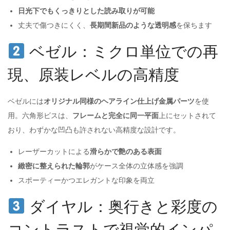
日光下でもくっきりとした読み取りが可能
丈夫で傷つきにくく、
長期間新品のような透明感
を保ちます
ベゼル：ミクロ単位での再
現、原装レベルの高精度
ベゼルには
オリジナル同様のヘアライン仕上げ金属パーツ
を使
用。六角形ビスは、
フレームと完全に同一平面
上にセットされて
おり、わずかな凹凸も許されない高精度な設計です。
レーザーカットによる
滑らかで艶のある表面
緻密に整えられた輪郭
がケース全体の立体感を強調
スポーティーかつエレガントな印象を両立
ダイヤル：奥行きと彩度の
コントラストで視覚的インパ