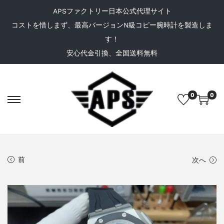
APSファクトリー日本公式代理サイト
コストを惜しまず、最高バージョンN級コピー腕時計を製造しま
す！
安心代金引換、全国送料無料
0
0
前
次へ