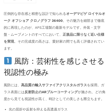
圧倒的な存在感と精密な設計で知られる
オーデマピゲ ロイヤルオ
ーク オフショア クロノグラフ 26400
。その魅力を細部まで徹底
的に再現したのが、APS工場製の最新モデルです。外装・文字
盤・ムーブメントのすべてにおいて、
正規品に限りなく近い仕様
を実現
。その完成度の高さは、愛好家の間でも高く評価されてい
ます。
風防：芸術性を感じさせる
視認性の極み
風防には、
高品質の輸入サファイアクリスタルガラス
を採用。ガ
ラス表面には
反射防止のARブルーコーティング
が施され、どの角
度から見ても視認性が高く、時計としての美しさも際立ちます。
光の屈折や反射を抑える高透過ガラス