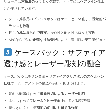
リューズは
六角形のセラミック製
で、トップには
ヘアライン仕上
げ
が施されています。
クロノ操作用のプッシュボタンはケースと一体化し、
視覚的バ
ランスも抜群
押し心地は滑らかで確実
。操作性と耐久性の両立を実現
APSならではの
正確な寸法管理
により、着用時の安定感が向上
ケースバック：サファイア
透け感とレーザー彫刻の融合
ケースバックは
チタン合金＋サファイアクリスタルのスケルトン
仕様
で、ムーブメントの構造を美しく見せつけます。
背面の刻印はすべて
最新技術によるレーザー彫刻
ネジもすべて
フレームと同一平面上
に収まる精密設計
傷つきにくく、
長期間の使用にも耐える強度