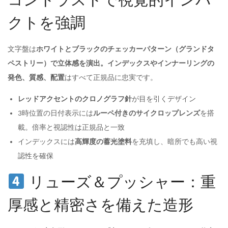
クトを強調
文字盤は
ホワイトとブラックのチェッカーパターン（グランドタ
ペストリー）で立体感を演出。インデックスやインナーリングの
発色、質感、配置
はすべて正規品に忠実です。
レッドアクセントのクロノグラフ針
が目を引くデザイン
3時位置の日付表示には
ルーペ付きのサイクロップレンズ
を搭
載。倍率と視認性は正規品と一致
インデックスには
高輝度の蓄光塗料
を充填し、暗所でも高い視
認性を確保
リューズ＆プッシャー：重
厚感と精密さを備えた造形