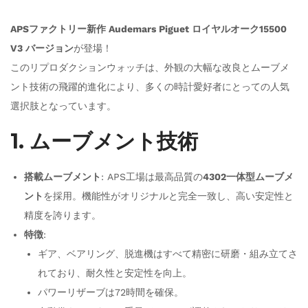
APSファクトリー新作 Audemars Piguet ロイヤルオーク15500
V3 バージョン
が登場！
このリプロダクションウォッチは、外観の大幅な改良とムーブメ
ント技術の飛躍的進化により、多くの時計愛好者にとっての人気
選択肢となっています。
1. ムーブメント技術
搭載ムーブメント
: APS工場は最高品質の
4302一体型ムーブメ
ント
を採用。機能性がオリジナルと完全一致し、高い安定性と
精度を誇ります。
特徴
:
ギア、ベアリング、脱進機はすべて精密に研磨・組み立てさ
れており、耐久性と安定性を向上。
パワーリザーブは72時間を確保。