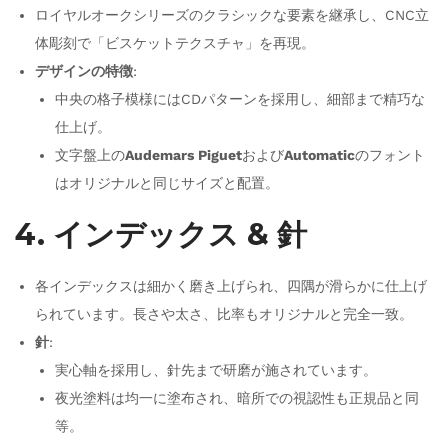
ロイヤルオークシリーズのクラシックな要素を継承し、CNC立
体彫刻で「ビスケットテクスチャ」を再現。
デザインの特徴
:
中央の格子模様にはCDパターンを採用し、細部まで精巧な
仕上げ。
文字盤上の
Audemars Piguet
および
Automatic
のフォント
はオリジナルと同じサイズと配置。
4. インデックス & 針
各インデックスは細かく磨き上げられ、四隅が滑らかに仕上げ
られています。長さや太さ、比率もオリジナルと完全一致。
針
:
実心軸を採用し、針先まで研磨が施されています。
夜光塗料は均一に塗布され、暗所での視認性も正規品と同
等。