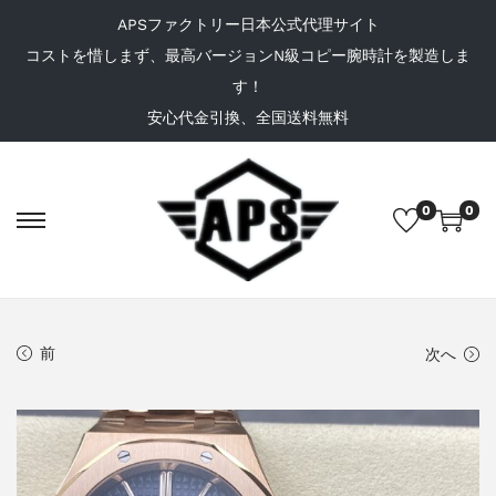
APSファクトリー日本公式代理サイト
コストを惜しまず、最高バージョンN級コピー腕時計を製造しま
す！
安心代金引換、全国送料無料
0
0
前
次へ