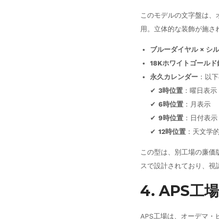
このモデルの文字盤は、オー
用。立体的な装飾が施さ
ブルーダイヤル × シ
18Kホワイトゴールド
永久カレンダー
：以下
✔
3時位置
：曜日表示
✔
6時位置
：月表示
✔
9時位置
：日付表示
✔
12時位置
：天文学
この型は、別工場の廉価
スで設計されており、視
4. APS
APS工場は、オーデマ