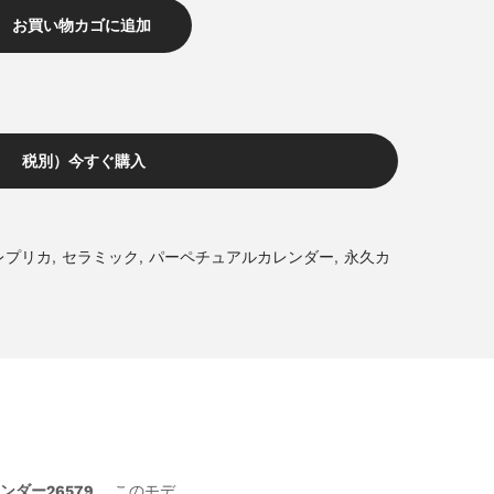
お買い物カゴに追加
税別）今すぐ購入
レプリカ
,
セラミック
,
パーペチュアルカレンダー
,
永久カ
ンダー26579
。このモデ