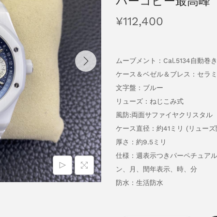
パーコピー最高峰
¥
112,400
ムーブメント：Cal.5134自動巻
ケース＆ベゼル＆ブレス：セラ
文字盤：ブルー
リューズ：ねじこみ式
風防:両面サファイヤクリスタル
ケース直径：約41ミリ (リューズ
厚さ：約9.5ミリ
仕様：週表示つきパーペチュア
ン、月、閏年表示、時、分
防水：生活防水