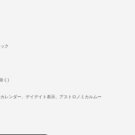
き
ミック
除く)
ルカレンダー、デイデイト表示、アストロノミカルムー