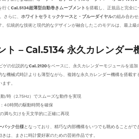
を行く
Cal.5134
超薄型
自動巻きムーブメント
を搭載し、正規品と完全に
。さらに、
ホワイトセラミックケースと・ブルーダイヤル
の組み合わせ
す。伝統的な技術と現代的なデザインが融合したこのモデルは、最上級
ント – Cal.5134 永久カレンダー
ピゲの伝説的な
Cal.2120
をベースに、永久カレンダーモジュールを追加
的な機械式時計よりも薄型ながら、複雑な永久カレンダー機構を搭載す
います。
0振動/時（2.75Hz）でスムーズな動作を実現
：40時間の駆動時間を確保
の満ち欠けを天文学的に正確に再現
ーバック仕様
となっており、精巧な内部機構をいつでも眺めることがで
動きは、まさに時計愛好家のための芸術作品です。