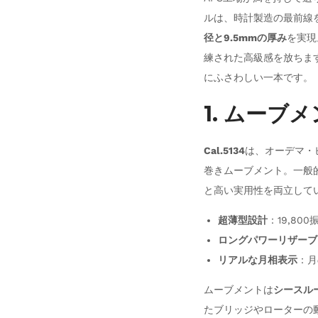
ルは、時計製造の最前線
径と9.5mmの厚み
を実現
練された高級感を放ちま
にふさわしい一本です。
1. ムーブメ
Cal.5134
は、オーデマ・
巻きムーブメント。一般
と高い実用性を両立して
超薄型設計
：19,80
ロングパワーリザーブ
リアルな月相表示
：月
ムーブメントは
シースル
たブリッジやローターの