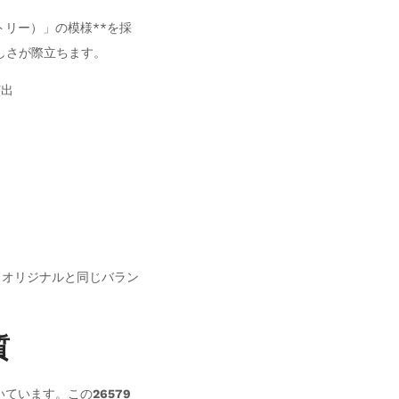
ストリー）」の模様**を採
しさが際立ちます。
演出
、オリジナルと同じバラン
質
いています。この
26579