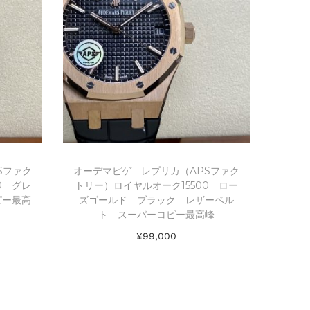
Sファク
オーデマピゲ レプリカ（APSファク
0 グレ
トリー）ロイヤルオーク15500 ロー
ピー最高
ズゴールド ブラック レザーベル
ト スーパーコピー最高峰
¥
99,000
お買い物カゴに追加
Add to Wishlist