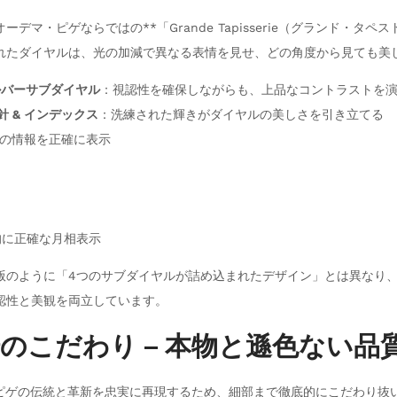
デマ・ピゲならではの**「Grande Tapisserie（グランド・タペ
れたダイヤルは、光の加減で異なる表情を見せ、どの角度から見ても美
ルバーサブダイヤル
：視認性を確保しながらも、上品なコントラストを
針 & インデックス
：洗練された輝きがダイヤルの美しさを引き立てる
の情報を正確に表示
的に正確な月相表示
版のように「4つのサブダイヤルが詰め込まれたデザイン」とは異なり
認性と美観を両立しています。
工場のこだわり – 本物と遜色ない品
・ピゲの伝統と革新を忠実に再現するため、細部まで徹底的にこだわり抜