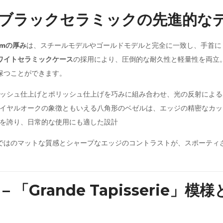
 – ブラックセラミックの先進的な
mmの厚み
は、スチールモデルやゴールドモデルと完全に一致し、手首に
ワイトセラミックケース
の採用により、圧倒的な耐久性と軽量性を両立
保つことができます。
ッシュ仕上げとポリッシュ仕上げを巧みに組み合わせ、光の反射による
イヤルオークの象徴ともいえる八角形のベゼルは、エッジの精密なカッ
を誇り、日常的な使用にも適した設計
ではのマットな質感とシャープなエッジのコントラストが、スポーティ
 – 「Grande Tapisserie」