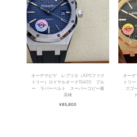
オーデマピゲ レプリカ（APSファク
オーデ
トリー）ロイヤルオーク15400 ブル
トリー
ー ラバーベルト スーパーコピー最
ズゴ
高峰
¥
85,800
お買い物カゴに追加
Add to Wishlist