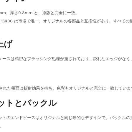
41mm、厚さ9.8mm と、原版と完全に一致。
 版の 15400 は市場で唯一、オリジナルの各部品と互換性があり、すべて
上げ
 ケースは精密なブラッシング処理が施されており、鋭利なエッジがなく
刻された盤面は折射効果を持ち、色彩もオリジナルと完全に一致していま
レットとバックル
レットのエンドピースはオリジナルと同じ動的なデザインで、バックルの
。