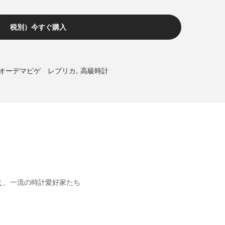
税別）今すぐ購入
オーデマピゲ レプリカ
,
高級時計
え、一流の時計愛好家たち