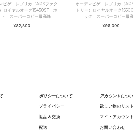
マピゲ レプリカ（APSファク
オーデマピゲ レプリカ（AP
）ロイヤルオーク15450ST ホ
トリー）ロイヤルオーク1550
イト スーパーコピー最高峰
ック スーパーコピー最
¥
82,800
¥
96,000
お買い物カゴに追加
お買い物カゴに追加
Add to Wishlist
Add to Wishlist
て
ポリシーについて
アカウントについ
プライバシー
欲しい物のリス
返品＆交換
マイ・アカウン
配送
お問い合わせ