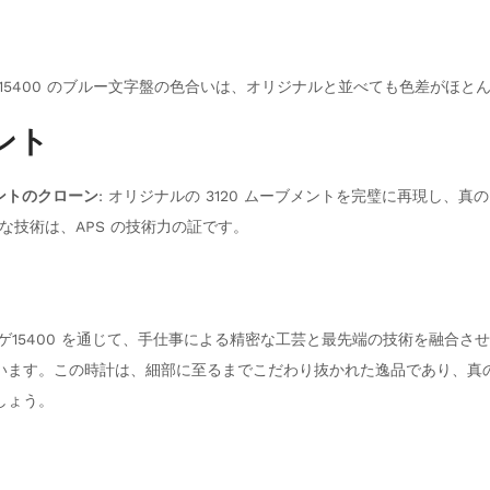
S製 15400 のブルー文字盤の色合いは、オリジナルと並べても色差がほ
ント
メントのクローン
: オリジナルの 3120 ムーブメントを完璧に再現し、
な技術は、APS の技術力の証です。
ピゲ15400 を通じて、手仕事による精密な工芸と最先端の技術を融合さ
います。この時計は、細部に至るまでこだわり抜かれた逸品であり、真
しょう。