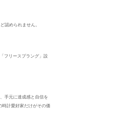
とんど認められません。
真の「フリースプラング」設
せ、手元に達成感と自信を
の時計愛好家だけがその価