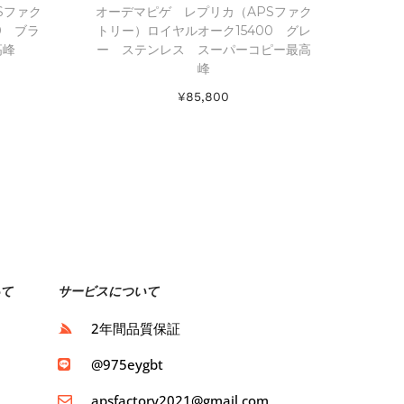
Sファク
オーデマピゲ レプリカ（APSファク
0 ブラ
トリー）ロイヤルオーク15400 グレ
高峰
ー ステンレス スーパーコピー最高
峰
¥
85,800
お買い物カゴに追加
Add to Wishlist
て
サービスについて
ト
2年間品質保証
ト
@975eygbt
apsfactory2021@gmail.com