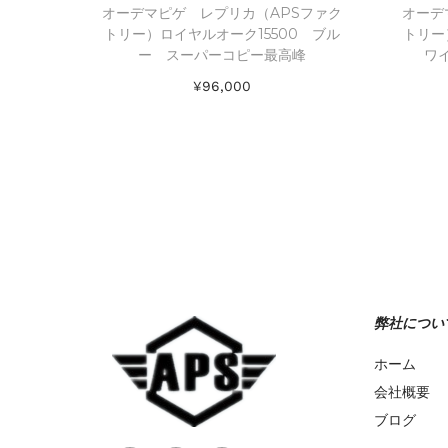
オーデマピゲ レプリカ（APSファク
オーデ
トリー）ロイヤルオーク15500 ブル
トリー
ー スーパーコピー最高峰
ワ
¥
96,000
お買い物カゴに追加
Add to Wishlist
弊社につい
ホーム
会社概要
ブログ