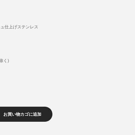
き
シュ仕上げステンレス
除く)
お買い物カゴに追加