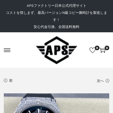
APSファクトリー日本公式代理サイト
コストを惜しまず、最高バージョンN級コピー腕時計を製造しま
す！
安心代金引換、全国送料無料
0
0
前
次へ