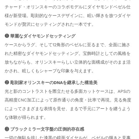
チャード・オリンスキーのコラボモデルにダイヤモンドベゼル仕
様が新登場。彫刻的なケースデザインに、眩い輝きを放つダイヤ
モンドが贅沢にセッティングされた一本です。
❶ 華麗なダイヤモンドセッティング
ケースからラグ、そして12角形のベゼルに至るまで、全面に施さ
れた精密なダイヤモンドセッティング。宝飾時計としての風格を
放ちながらも、オリンスキーらしい立体的な面構成がそのまま活
かされ、眩しくもシャープな印象を与えます。
❷ 彫刻家オリンスキーのDNAを継承した構造美
光と影のコントラストを際立たせる多面カットケースは、APSの
高精度CNC加工によって原作通りの角度・比率で再現。見る角度
によってさまざまな表情を見せ、まるで手元にアートを纏うよう
な体験が得られます。
❸ ブラックミラー文字盤の圧倒的存在感
一切の無駄を排した漆黒の鏡面ダイヤルが、ベゼルの輝きと見事