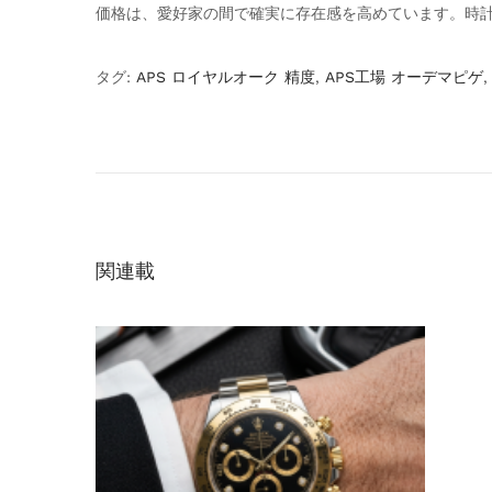
価格は、愛好家の間で確実に存在感を高めています。時
タグ
:
APS ロイヤルオーク 精度
,
APS工場 オーデマピゲ
オ
ー
デ
マ
・
ピ
関連載
ゲ
レ
プ
リ
カ
人
気