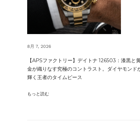
ラ
ン
キ
ン
グ
8月 7, 2026
｜
A
【APSファクトリー】デイトナ 126503：漆黒と
P
金が織りなす究極のコントラスト。ダイヤモンド
S
輝く王者のタイムピース
1
5
もっと読む
4
0
0
・
1