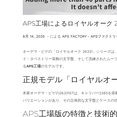
APS工場によるロイヤルオーク 
.
.
掲
掲
8
8月 14, 2025
による
APS FACTORY
APSファクトリ
載
載
月
1
オーデマ・ピゲの「ロイヤルオーク 26331」シリーズ
4
ド・タペストリー装飾の文字盤、そして洗練されたムーブ
,
る
APS工場
のモデルです。
2
正規モデル「ロイヤルオーク 
0
2
本家オーデマ・ピゲの26331STは、キャリバー238
5
バリエーションがあり、その立体的な文字盤とケースの
APS工場版の特徴と技術