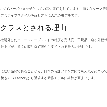
、特にダイバーズウォッチとしての高い評価を得ています。頑丈なケース
ィブなライフスタイルを好む方々に人気のモデルです。
トップクラスとされる理由
由は、自社開発したクローンムーブメントの精度と完成度、正規品に迫る外
い仕上げが、多くの時計愛好家から支持される最大の理由です。
非常に近い品質であることから、日本の時計ファンの間でも人気が高まっていま
APS Factoryから登場する新作モデルに期待が高まります。