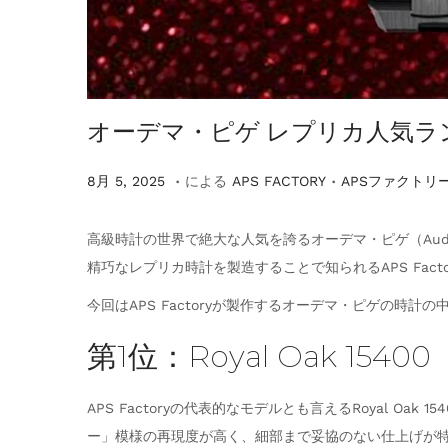
オーデマ・ピゲ レプリカ人気ランキン
.
.
掲
掲
8
8月 5, 2025
による
APS FACTORY
APSファクトリ
載
載
月
5
高級時計の世界で絶大な人気を誇るオーデマ・ピゲ（Aud
,
精巧なレプリカ時計を製造することで知られるAPS Fa
2
今回はAPS Factoryが製作するオーデマ・ピゲの
0
第1位：Royal Oak 15400
2
5
APS Factoryの代表的なモデルとも言えるRoyal 
ー」模様の再現度が高く、細部まで妥協のない仕上げが