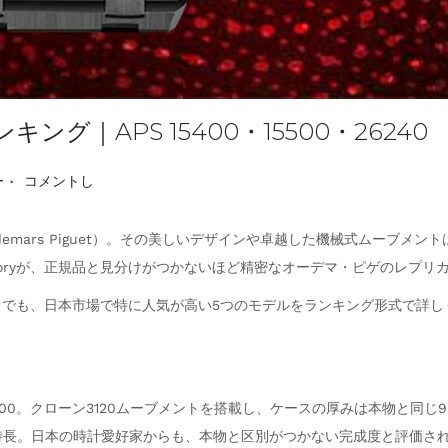
グ｜APS 15400・15500・26240
.
ー
コメントし
emars Piguet）。その美しいデザインや卓越した機械式ムーブメ
ctoryが、正規品と見分けがつかないほど精密なオーデマ・ピゲのレプ
時計の中でも、日本市場で特に人気が高い5つのモデルをランキング形式で詳
Oak 15400。クローン3120ムーブメントを搭載し、ケースの厚みは本物
特長。日本の時計愛好家からも、本物と区別がつかない完成度と評価さ