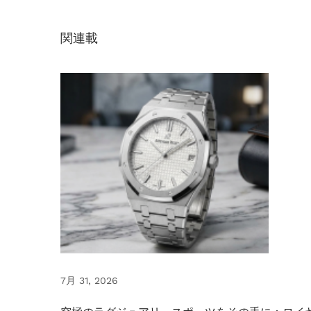
工
場
関連載
製
「
本
物
と
見
分
け
が
つ
か
な
い
7月 31, 2026
オ