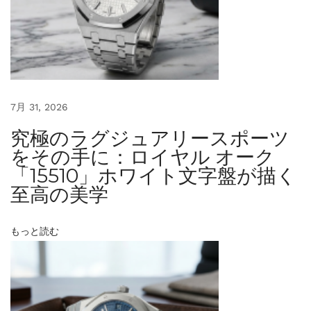
れ
た
白
が
放
つ
7月 31, 2026
、
究極のラグジュアリースポーツ
圧
をその手に：ロイヤル オーク
倒
「15510」ホワイト文字盤が描く
的
至高の美学
な
ス
もっと読む
ポ
ー
ツ
・