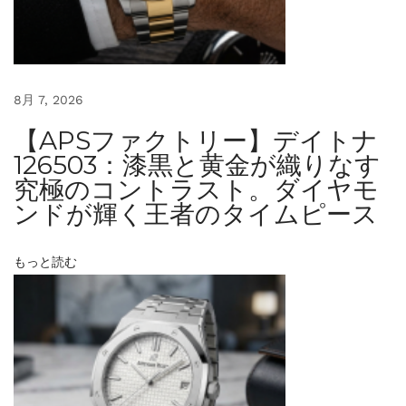
、
大
人
の
8月 7, 2026
た
【APSファクトリー】デイトナ
め
126503：漆黒と黄金が織りなす
の
究極のコントラスト。ダイヤモ
タ
ンドが輝く王者のタイムピース
イ
ム
もっと読む
ピ
ー
ス
洗
練
さ