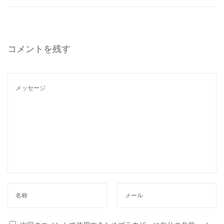
フ
シ
ョ
コメントを残す
ア
1
5
7
1
0
」
の
深
遠
な
る
魅