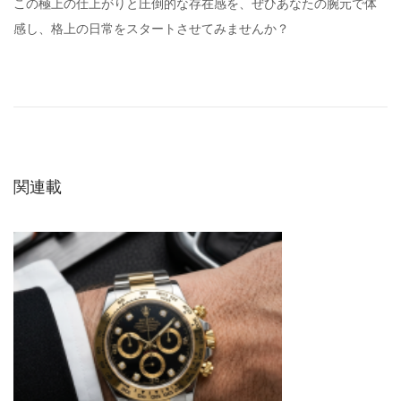
この極上の仕上がりと圧倒的な存在感を、ぜひあなたの腕元で体
感し、格上の日常をスタートさせてみませんか？
腕
元
に
宿
る
関連載
静
寂
の
美
。
月
を
纏
う