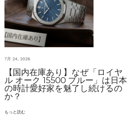
エ
レ
ガ
ン
ス
。
「
7月 24, 2026
ロ
【国内在庫あり】なぜ「ロイヤ
イ
ル オーク 15500 ブルー」は日本
ヤ
の時計愛好家を魅了し続けるの
ル
か？
オ
ー
もっと読む
ク
・
オ