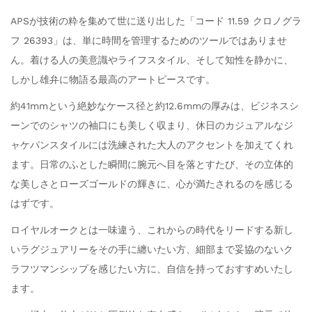
APSが技術の粋を集めて世に送り出した「コード 11.59 クロノグラ
フ 26393」は、単に時間を管理するためのツールではありませ
ん。着ける人の美意識やライフスタイル、そして知性を静かに、
しかし雄弁に物語る最高のアートピースです。
約41mmという絶妙なケース径と約12.6mmの厚みは、ビジネスシ
ーンでのシャツの袖口にも美しく収まり、休日のカジュアルなジ
ャケパンスタイルには洗練された大人のアクセントを加えてくれ
ます。日常のふとした瞬間に腕元へ目を落とすたび、その立体的
な美しさとローズゴールドの輝きに、心が満たされるのを感じる
はずです。
ロイヤルオークとは一味違う、これからの時代をリードする新し
いラグジュアリーをその手に纏いたい方、細部まで妥協のないク
ラフツマンシップを感じたい方に、自信を持っておすすめいたし
ます。