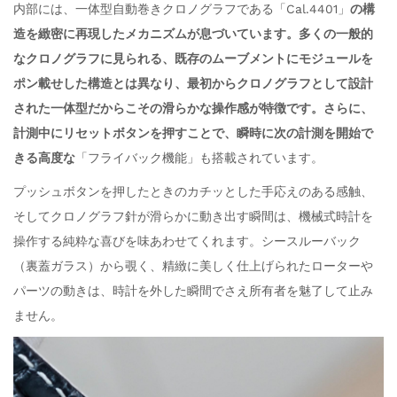
内部には、一体型自動巻きクロノグラフである「Cal.4401」
の構
造を緻密に再現したメカニズムが息づいています。多くの一般的
なクロノグラフに見られる、既存のムーブメントにモジュールを
ポン載せした構造とは異なり、最初からクロノグラフとして設計
された一体型だからこその滑らかな操作感が特徴です。さらに、
計測中にリセットボタンを押すことで、瞬時に次の計測を開始で
きる高度な
「フライバック機能」も搭載されています。
プッシュボタンを押したときのカチッとした手応えのある感触、
そしてクロノグラフ針が滑らかに動き出す瞬間は、機械式時計を
操作する純粋な喜びを味あわせてくれます。シースルーバック
（裏蓋ガラス）から覗く、精緻に美しく仕上げられたローターや
パーツの動きは、時計を外した瞬間でさえ所有者を魅了して止み
ません。