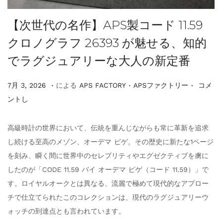
【次世代の名作】APS製コード 11.59
クロノグラフ 26393 が魅せる、知的
でラグジュアリーな大人の新定番
.
.
.
掲
掲
7
7月 3, 2026
による
APS FACTORY
APSファクトリー
コメ
載
載
月
ントし
3
,
高級時計の世界において、伝統を重んじながらも常に革新を追求
2
し続ける至高のメゾン、オーデマ ピゲ。その歴史に新たな1ページ
0
を刻み、瞬く間に世界中のセレブリティやエグゼクティブを虜に
2
したのが「CODE 11.59 バイ オーデマ ピゲ（コード 11.59）」で
6
す。ロイヤルオークとは異なる、流麗で極めて現代的なアプロー
チで仕立てられたこのコレクションは、現代のラグジュアリーウ
ォッチの到達点とも言われています。