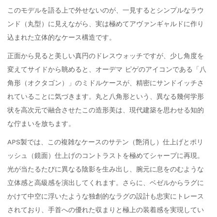
このモデルを語る上で外せないのが、一見するとシンプルなラウ
ンド（丸型）に見えながら、実は極めてアヴァンギャルドに作り
込まれた立体的なケース構造です。
正面から見ると美しい真円のドレスウォッチですが、少し角度を
変えてサイドから眺めると、オーデマ ピゲのアイコンである「八
角形（オクタゴン）」のミドルケースが、精密にサンドイッチさ
れていることに気づきます。丸と八角形という、異なる幾何学形
状を高次元で融合させたこの造形美は、現代建築を思わせる知的
な佇まいを放ちます。
APS製では、この複雑なケースのサテン（艶消し）仕上げとポリ
ッシュ（鏡面）仕上げのコントラストを極めてシャープに再現。
光が当たるたびに異なる陰影を生み出し、腕元に息をのむような
立体感と高級感を演出してくれます。さらに、ベゼルからラグに
かけて中空に浮いたような独創的なラグの設計も忠実にトレース
されており、手首への優れた収まりと極上の装着感を実現してい