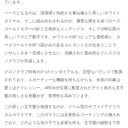
ています。
ベースとなるのは、清潔感と知的さを兼ね備えた美しいホワイト
ダイヤル。そこに組み合わされるのが、優美な輝きを放つローズ
ゴールドカラーの針と立体的なインデックス、そして12時位置の
美しいアラビア数字です。ホワイトの持つピュアな透明感と、ロ
ーズゴールドが持つ温かみのあるエレガントさが出会うことで、
いやらしさを一切感じさせない、洗練された都会的なドレスクロ
ノグラフが完成します。
クロノグラフ特有の3つのインダイアルも、完璧なバランスで配置
されており、スポーティーな機能を持ちながらも、全体の印象は
驚くほどドレッシー。4時30分位置に配置されたデイト表示も文字
盤の美しさを邪魔せず、実用性を高めています。
この美しい文字盤を保護するのが、ドーム型のサファイアクリス
タルガラスです。このガラスには反射防止コーティングが施され
ており、どのような光の下でも反射を抑え、文字盤の細部まで非