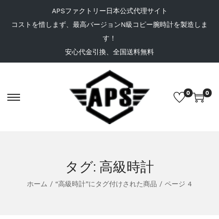
APSファクトリー日本公式代理サイト
コストを惜しまず、最高バージョンN級コピー腕時計を製造しま
す！
安心代金引換、全国送料無料
0
0
タグ:
高級時計
ホーム
/
“高級時計”にタグ付けされた商品
/
ページ 4