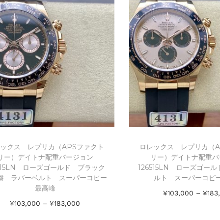
ックス レプリカ（APSファクト
ロレックス レプリカ（A
リー）デイトナ配重バージョン
リー）デイトナ配重バ
6515LN ローズゴールド ブラック
126515LN ローズゴー
盤 ラバーベルト スーパーコピー
ルト スーパーコピ
最高峰
¥
103,000
–
¥
183
¥
103,000
–
¥
183,000
オプションを
オプションを選択