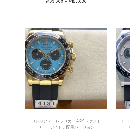
¥
103,000
–
¥
183,000
オプションを選択
Add to Wishlist
ロレックス レプリカ（APSファクト
ロレ
リー）デイトナ配重バージョン