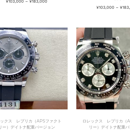
¥
103,000
–
¥
183,000
¥
103,000
–
¥
183
オプションを選択
オプションを
Add to Wishlist
Add to Wishl
ックス レプリカ（APSファクト
ロレックス レプリカ（A
リー）デイトナ配重バージョン
リー）デイトナ配重バ