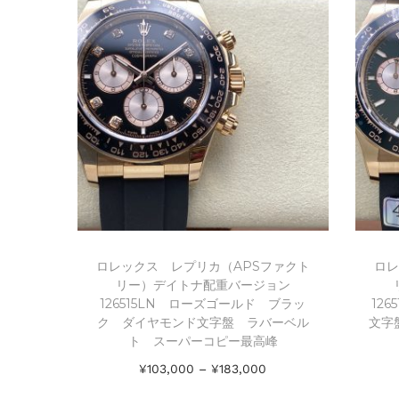
ロレックス レプリカ（APSファクト
ロレ
リー）デイトナ配重バージョン
126515LN ローズゴールド ブラッ
12
ク ダイヤモンド文字盤 ラバーベル
文字
ト スーパーコピー最高峰
¥
103,000
–
¥
183,000
オプションを選択