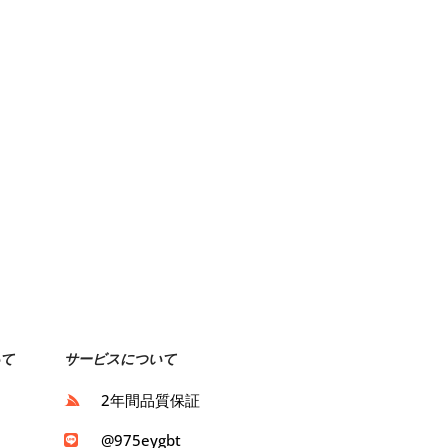
て
サービスについて
ト
2年間品質保証
ト
@975eygbt