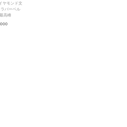
ダイヤモンド文
 ラバーベル
最高峰
,000
選択
ist