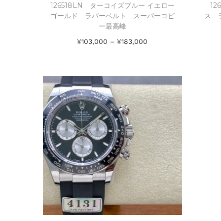
126518LN ターコイズブルー イエロー
12
ゴールド ラバーベルト スーパーコピ
ス 
ー最高峰
¥
103,000
–
¥
183,000
オプションを選択
Add to Wishlist