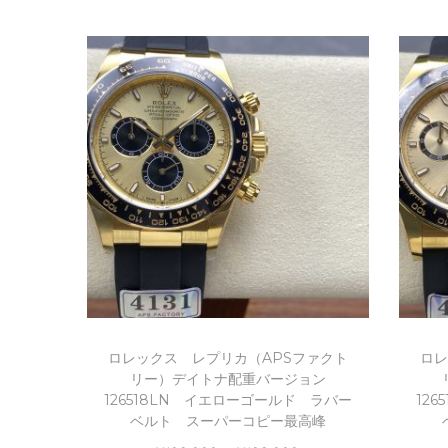
Add to Wishlist
ロレックス レプリカ（APSファクト
ロレ
リー）デイトナ配重バージョン
126518LN イエローゴールド ラバー
12
ベルト スーパーコピー最高峰