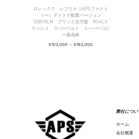
ロレックス レプリカ（APSファクト
リー）デイトナ配重バージョン
126519LN ブラック文字盤 904Lス
テンレス ラバーベルト スーパーコピ
ー最高峰
¥
103,000
–
¥
183,000
オプションを選択
Add to Wishlist
弊社につい
ホーム
会社概要