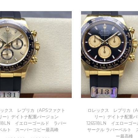
Add to Wishl
Add to Wishlist
ックス レプリカ（APSファクト
ロレックス レプリカ（A
リー）デイトナ配重バージョン
リー）デイトナ配重バ
6518LN イエローゴールド ラバー
126518LN イエローゴ
ベルト スーパーコピー最高峰
サークル ラバーベルト 
ー最高峰