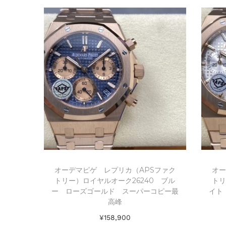
Add to Wishlist
オーデマピゲ レプリカ（APSファク
オー
トリー）ロイヤルオーク26240 ブル
トリ
ー ローズゴールド スーパーコピー最
イト
高峰
¥
158,900