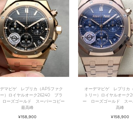
デマピゲ レプリカ（APSファク
オーデマピゲ レプリカ（
ー）ロイヤルオーク26240 ブラ
トリー）ロイヤルオーク26
 ローズゴールド スーパーコピー
ー ローズゴールド スー
最高峰
高峰
¥
158,900
¥
158,900
お買い物カゴに追加
お買い物カゴ