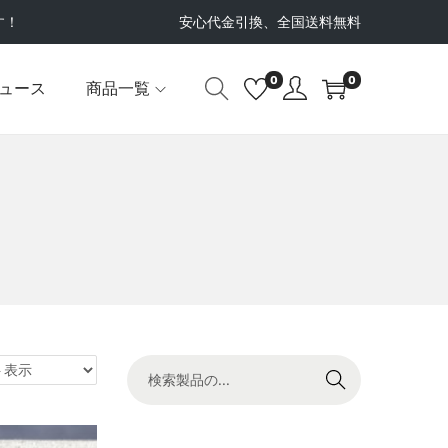
す！
安心代金引換、全国送料無料
0
0
ュース
商品一覧
検索