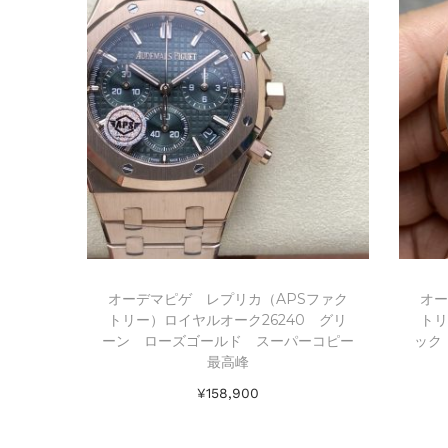
オーデマピゲ レプリカ（APSファク
オー
トリー）ロイヤルオーク26240 グリ
トリ
ーン ローズゴールド スーパーコピー
ック
最高峰
¥
158,900
お買い物カゴに追加