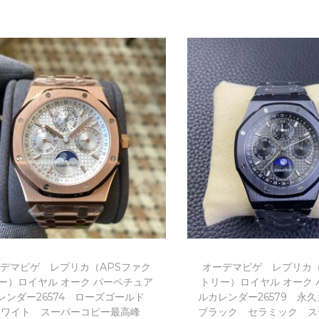
お買い物カゴに追加
お買い物カゴ
Add to Wishlist
Add to Wishl
デマピゲ レプリカ（APSファク
オーデマピゲ レプリカ（
ー）ロイヤル オーク パーペチュア
トリー）ロイヤル オーク
レンダー26574 ローズゴールド
ルカレンダー26579 
ホワイト スーパーコピー最高峰
ブラック セラミック ス