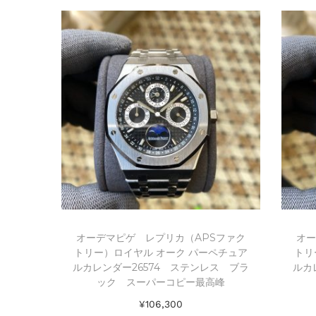
Add to Wishlist
オーデマピゲ レプリカ（APSファク
オー
トリー）ロイヤル オーク パーペチュア
トリ
ルカレンダー26574 ステンレス ブラ
ルカ
ック スーパーコピー最高峰
¥
106,300