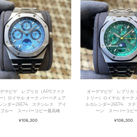
デマピゲ レプリカ（APSファク
オーデマピゲ レプリカ（
ー）ロイヤル オーク パーペチュア
トリー）ロイヤル オーク
レンダー26574 ステンレス アイ
ルカレンダー26574 ス
スブルー スーパーコピー最高峰
ーン スーパーコピ
¥
106,300
¥
106,300
お買い物カゴに追加
お買い物カゴ