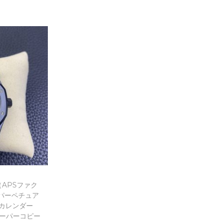
に追加
ist
APSファク
 パーペチュア
永久カレンダー
ーパーコピー