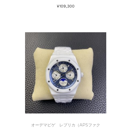
¥
109,300
お買い物カゴに追加
Add to Wishlist
オーデマピゲ レプリカ（APSファク