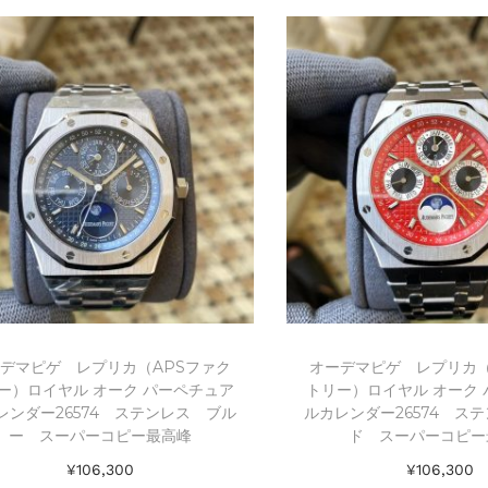
Add to Wishlist
Add to Wishl
デマピゲ レプリカ（APSファク
オーデマピゲ レプリカ（
ー）ロイヤル オーク パーペチュア
トリー）ロイヤル オーク
レンダー26574 ステンレス ブル
ルカレンダー26574 ス
ー スーパーコピー最高峰
ド スーパーコピー
¥
106,300
¥
106,300