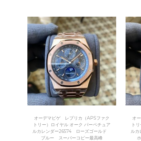
お買い物カゴに追加
Add to Wishlist
オーデマピゲ レプリカ（APSファク
オー
トリー）ロイヤル オーク パーペチュア
トリ
ルカレンダー26574 ローズゴールド
ルカ
ブルー スーパーコピー最高峰