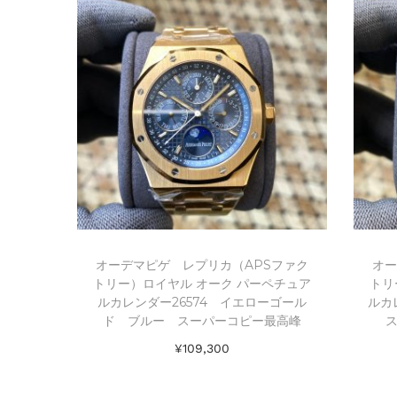
オーデマピゲ レプリカ（APSファク
オー
トリー）ロイヤル オーク パーペチュア
トリ
ルカレンダー26574 イエローゴール
ルカ
ド ブルー スーパーコピー最高峰
¥
109,300
お買い物カゴに追加