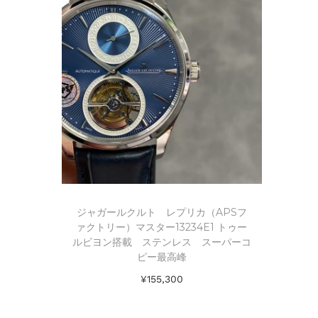
ジャガールクルト レプリカ（APSフ
ァクトリー）マスター13234E1 トゥー
ルビヨン搭載 ステンレス スーパーコ
ピー最高峰
¥
155,300
お買い物カゴに追加