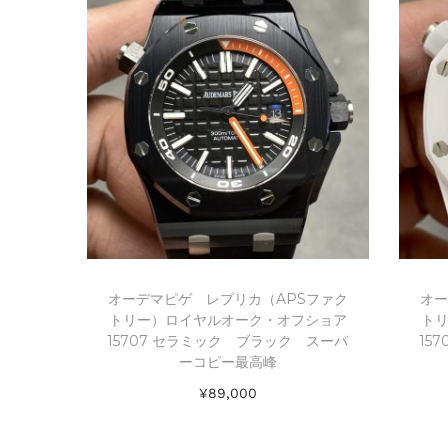
オーデマピゲ レプリカ（APSファク
オー
トリー）ロイヤルオーク・オフショア
ト
15707 セラミック ブラック スーパ
15
ーコピー最高峰
¥
89,000
お買い物カゴに追加