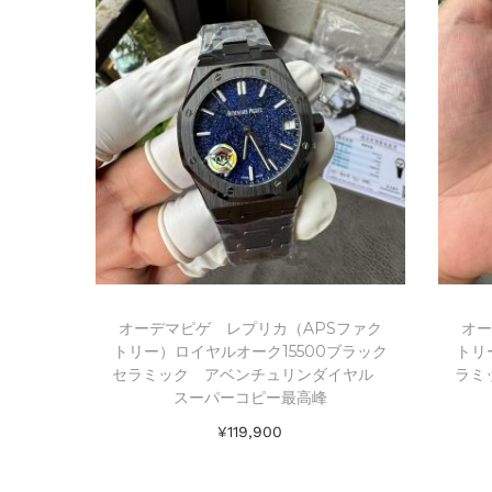
オーデマピゲ レプリカ（APSファク
オー
トリー）ロイヤルオーク15500ブラック
トリ
セラミック アベンチュリンダイヤル
ラミ
スーパーコピー最高峰
¥
119,900
お買い物カゴに追加