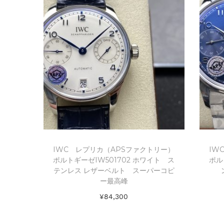
IWC レプリカ（APSファクトリー）
IW
ポルトギーゼIW501702 ホワイト ス
ポル
テンレス レザーベルト スーパーコピ
ー最高峰
¥
84,300
お買い物カゴに追加