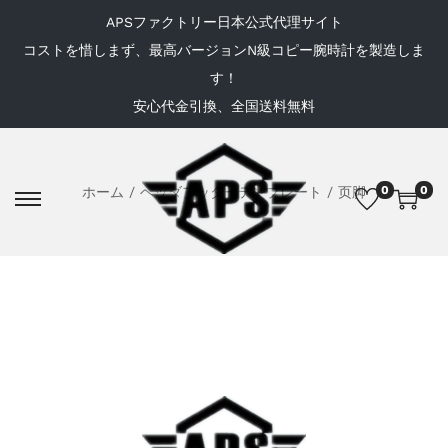
APSファクトリー日本公式代理サイト
コストを惜しまず、最高バージョンN級コピー腕時計を製造しま
す！
安心代金引換、全国送料無料
0
0
ホーム
/
ヘッダフッターテンプレート
/
页脚