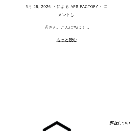
.
.
掲
5
5月 29, 2026
による
APS FACTORY
コ
載
月
メントし
2
皆さん、こんにちは！…
9
,
もっと読む
2
0
2
6
弊社につい