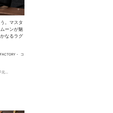
纏う。マスタ
・ムーンが魅
静かなるラグ
ー
.
 FACTORY
コ
手元…