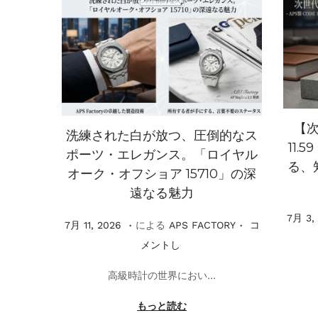
【次
洗練された白が放つ、圧倒的なス
11.
ポーツ・エレガンス。「ロイヤル
る、
オーク・オフショア 15710」の深
遠なる魅力
掲
7月 3,
.
.
掲
7
7月 11, 2026
による
APS FACTORY
コ
載
載
月
メントし
1
高級時計の世界におい…
1
,
もっと読む