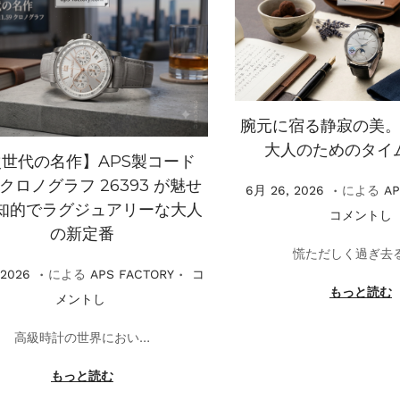
腕元に宿る静寂の美
大人のためのタイ
世代の名作】APS製コード
.
59 クロノグラフ 26393 が魅せ
掲
6
6月 26, 2026
による
AP
知的でラグジュアリーな大人
載
月
コメントし
の新定番
2
慌ただしく過ぎ去
6
.
.
7
 2026
による
APS FACTORY
コ
,
もっと読む
月
メントし
2
3
高級時計の世界におい…
0
,
2
2
もっと読む
6
0