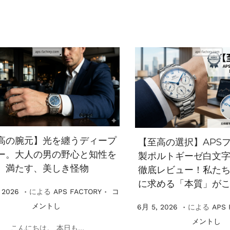
2
6
高の腕元】光を纏うディープ
【至高の選択】APS
ー。大人の男の野心と知性を
製ポルトギーゼ白文
満たす、美しき怪物
徹底レビュー！私た
に求める「本質」が
.
.
6
 2026
による
APS FACTORY
コ
.
月
掲
メントし
6
6月 5, 2026
による
APS 
1
載
月
メントし
こんにちは。 本日も…