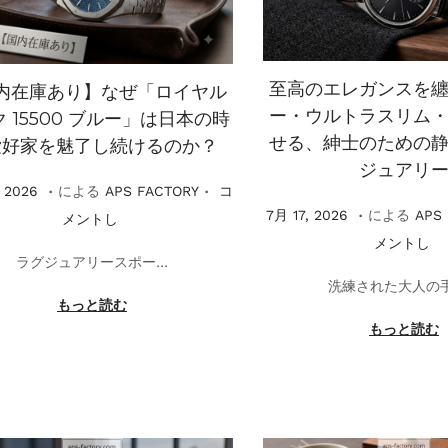
至高のエレガンスを
内在庫あり】なぜ「ロイヤル
ー・ウルトラスリム
 15500 ブルー」は日本の時
せる、紳士のための
愛好家を魅了し続けるのか？
ジュアリ
.
.
7
 2026
による
APS FACTORY
コ
.
掲
7
7月 17, 2026
による
APS
月
メントし
載
月
メントし
2
ラグジュアリースポー…
1
4
洗練された大人の
8
,
もっと読む
,
もっと読む
2
2
0
0
2
2
6
6