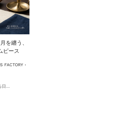
。月を纏う、
ムピース
.
S FACTORY
る日…