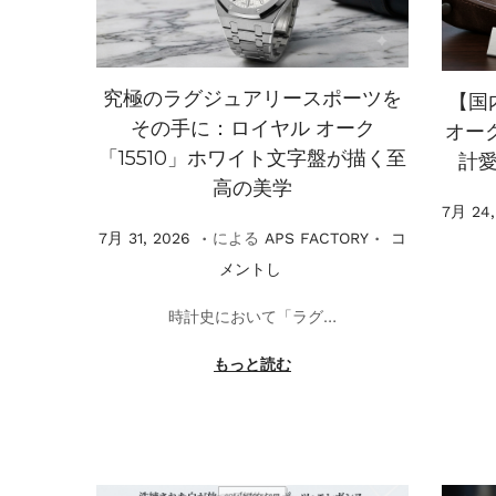
究極のラグジュアリースポーツを
【国
その手に：ロイヤル オーク
オーク
「15510」ホワイト文字盤が描く至
計
高の美学
掲
7月 24,
.
.
掲
7
7月 31, 2026
による
APS FACTORY
コ
載
載
月
メントし
3
時計史において「ラグ…
1
,
もっと読む
2
0
2
6