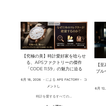
2
0
2
6
【究極の美】時計愛好家を唸らせ
る、APSファクトリーの傑作
【至
「CODE 11.59」の魅力に迫る
ブル
.
.
掲
6
6月 18, 2026
による
APS FACTORY
コ
載
月
メントし
掲
6月 12,
1
載
時計を愛するすべての…
8
,